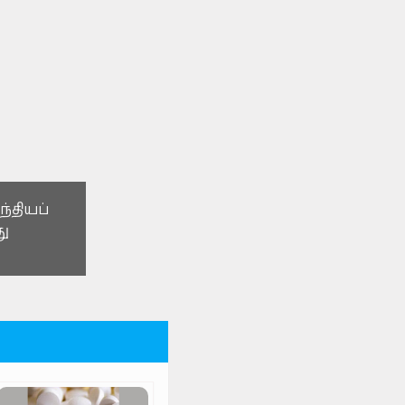
 இஸ்ரேல்