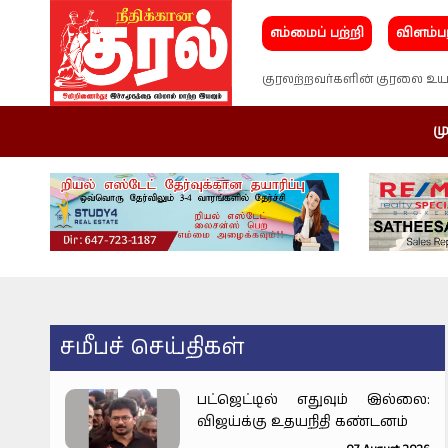
எம்மைப் பற்றி
விளம்ப
குரலற்றவர்களின் குரலை உயர
மு
சமீபச் செய்திகள்
பட்ஜெட்டில் எதுவும் இல்லை:
விஜய்க்கு உதயநிதி கண்டனம்