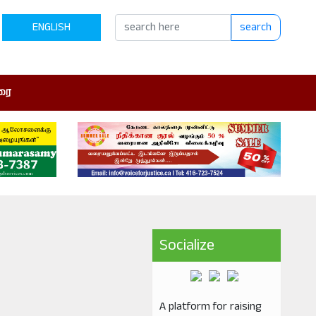
ENGLISH
search
ரை
Socialize
A platform for raising