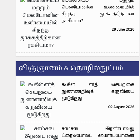
மெக்னீசியம் மற்றும்
மெலடோனின் உண்மையில்
சிறந்த தூக்கத்திற்கான
ரகசியமா?
29 June 2026
விஞ்ஞானம் & தொழில்நுட்பம்
கூகிள் எர்த் செயற்கை
நுண்ணறிவுக் கருவியை
மூடுகிறது
02 August 2026
சாம்சங் இரண்டாவது
ட்ரைஃபோல்ட் ஸ்மார்ட்போனை