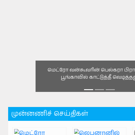
லெபனானில் நடந்த குண்டுவெடிப்பில்
ராணுவ வீரர்கள் 2 பேர் பலி
முன்னணிச் செய்திகள்