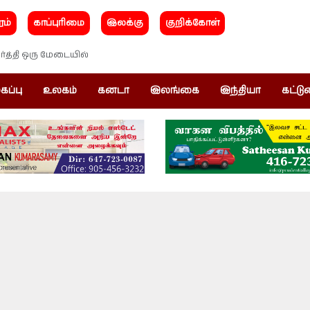
ரம்
காப்புரிமை
இலக்கு
குறிக்கோள்
்த்தி ஒரு மேடையில்
கப்பு
உலகம்
கனடா
இலங்கை
இந்தியா
கட்டு