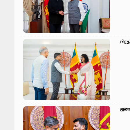
பிர
ஜனாத