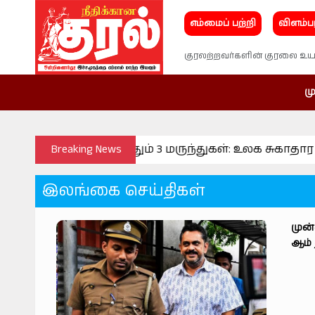
எம்மைப் பற்றி
விளம்ப
குரலற்றவர்களின் குரலை உயர
மு
ை ஏற்படுத்தும் 3 மருந்துகள்: உலக சுகாதார அமைப்பு
Breaking News
இலங்கை செய்திகள்
முன்
ஆம்