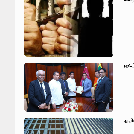
கைத
ஐக்க
ஆசி