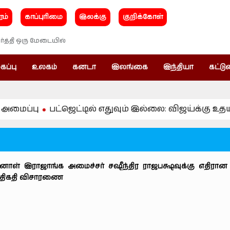
ரம்
காப்புரிமை
இலக்கு
குறிக்கோள்
்த்தி ஒரு மேடையில்
கப்பு
உலகம்
கனடா
இலங்கை
இந்தியா
கட்டு
பட்ஜெட்டில் எதுவும் இல்லை: விஜய்க்கு உதயநிதி கண்
னாள் இராஜாங்க அமைச்சர் சஷீந்திர ராஜபக்ஷவுக்கு எதிரான வ
 திகதி விசாரணை