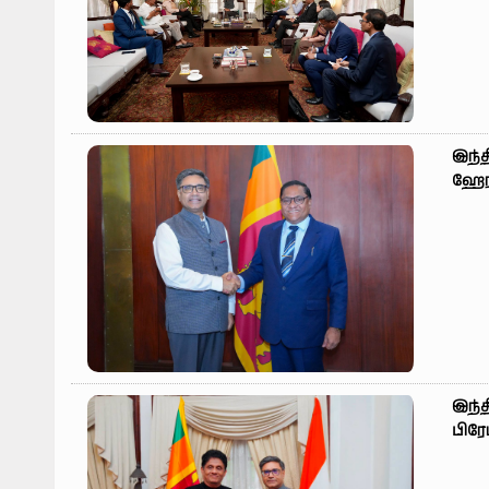
இந்
ஹேரத
இந்
பிரே