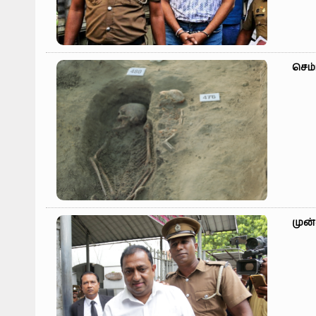
செம்
முன்