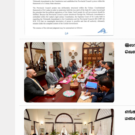
இலங
வெளி
எங்
மலைய